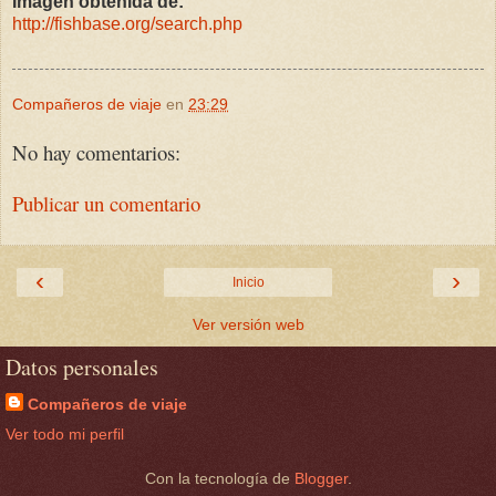
Imagen obtenida de:
http://fishbase.org/search.php
Compañeros de viaje
en
23:29
No hay comentarios:
Publicar un comentario
‹
›
Inicio
Ver versión web
Datos personales
Compañeros de viaje
Ver todo mi perfil
Con la tecnología de
Blogger
.