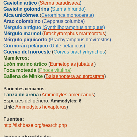
Gaviotín ártico
(
Sterna paradisaea
)
Gaviotín golondrina (
Sterna hirundo
)
Alca unicórnea
(
Cerorhinca monocerata
)
Arao colombino
(
Cepphus columba
)
Mérgulo antiguo
(
Synthliboramphus antiquus
)
Mérgulo marmol
(
Brachyramphus marmoratus
)
Mérgulo piquicorto
(
Brachyramphus brevirostris
)
Cormorán pelágico
(
Urile pelagicus
)
Cuervo del noroeste
(
Corvus brachyrhynchos
)
Mamíferos:
León marino ártico
(
Eumetopias jubatus
)
Foca moteada
(
Phoca vitulina
)
Ballena de Minke
(
Balaenoptera acutorostrata
)
Parientes cercanos:
Lanza de arena
(
Ammodytes americanus
)
Especies del género:
Ammodytes: 6
Ammodytes hexapterus
)
Link:
Fuentes:
http://fishbase.org/search.php