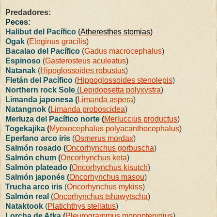
Predadores:
Peces:
Halibut del Pacífico
(
Atheresthes stomias
)
Ogak
(
Eleginus gracilis
)
Bacalao del Pacífico
(
Gadus macrocephalus
)
Espinoso
(
Gasterosteus aculeatus
)
Natanak
(
Hipoglossoides robustus
)
Fletán del Pacífico
(
Hippoglossoides stenolepis
)
Northern rock Sole
(
Lepidopsetta polyxystra
)
Limanda japonesa (
Limanda aspera
)
Natangnok (
Limanda proboscidea
)
Merluza del Pacífico norte
(
Merluccius productus
)
Togekajika
(
Myoxocephalus polyacanthocephalus
)
Eperlano arco iris
(
Osmerus mordax
)
Salmón rosado (
Oncorhynchus gorbuscha
)
Salmón chum (
Oncorhynchus keta
)
Salmón plateado (
Oncorhynchus kisutch
)
Salmón japonés (
Oncorhynchus masou
)
Trucha arco iris
(
Oncorhynchus mykiss
)
Salmón real
(
Oncorhynchus tshawytscha
)
Nataktook
(
Platichthys stellatus
)
Lorcha de Atka (
Pleurogrammus monopterygius
)