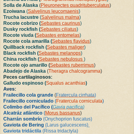
Solla de Alaska
(
Pleuronectes quadrituberculatus
)
Ezoiwana
(
Salvelinus leucomaenis
)
Trucha lacustre
(
Salvelinus malma
)
Rocote cobrizo (
Sebastes caurinus
)
Dusky rockfish (
Sebastes ciliatus
)
Rocote viuda (
Sebastes entomelas
)
Rocote cola amarilla (
Sebastes flavidus
)
Quillback rockfish (
Sebastes maliger
)
Black rockfish (
Sebastes melanops
)
China rockfish (
Sebastes nebulosus
)
Rocote ojo amarillo
(
Sebastes ruberrimus
)
Abadejo de Alaska
(
Theragra chalcogramma
)
Peces cartilaginosos:
Galludo espinoso (
Squalus acanthias
)
Aves:
Frailecillo cola grande
(
Fratercula cirrhata
)
Frailecillo corniculado
(
Fratercula corniculata
)
Colimbo del Pacífico (
Gavia pacifica
)
Alcatráz atlántico
(
Morus bassanus
)
Charrán sombrío
(
Onychoprion fuscatus
)
Gaviota de Bering
(
Larus galucescens
)
Gaviota tridáctila
(
Rissa tridactyla
)